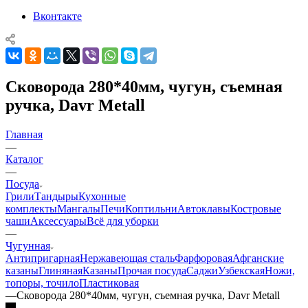
Вконтакте
Сковорода 280*40мм, чугун, съемная
ручка, Davr Metall
Главная
—
Каталог
—
Посуда
Грили
Тандыры
Кухонные
комплекты
Мангалы
Печи
Коптильни
Автоклавы
Костровые
чаши
Аксессуары
Всё для уборки
—
Чугунная
Антипригарная
Нержавеющая сталь
Фарфоровая
Афганские
казаны
Глиняная
Казаны
Прочая посуда
Саджи
Узбекская
Ножи,
топоры, точило
Пластиковая
—
Сковорода 280*40мм, чугун, съемная ручка, Davr Metall