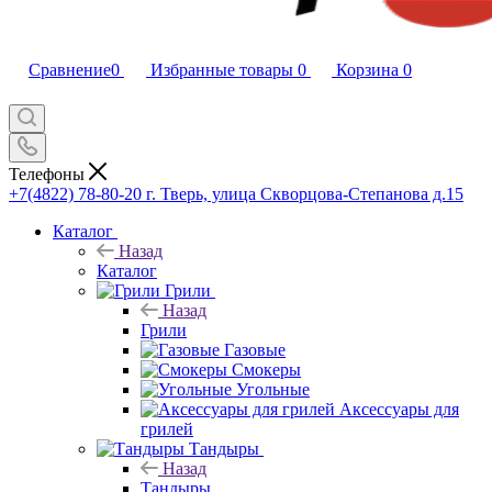
Сравнение
0
Избранные товары
0
Корзина
0
Телефоны
+7(4822) 78-80-20
г. Тверь, улица Скворцова-Степанова д.15
Каталог
Назад
Каталог
Грили
Назад
Грили
Газовые
Смокеры
Угольные
Аксессуары для
грилей
Тандыры
Назад
Тандыры