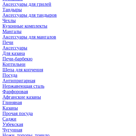
Аксессуары для грилей
Тандыры
Аксессуары для тандыров
Чехлы
Кухонные комплекты
Мангалы
Аксессуары для мангалов
Печи
Аксессуары
Для казана
Печи-барбекю
Коптильни
Щепа для копчения
Посуда
Антипригарная
Нержавеющая сталь
Фарфоровая
Афганские казаны
Глиняная
Казаны
Прочая посуда
Саджи
Узбекская
Чугунная
Ножи, топоры, точило