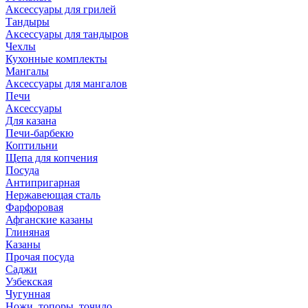
Аксессуары для грилей
Тандыры
Аксессуары для тандыров
Чехлы
Кухонные комплекты
Мангалы
Аксессуары для мангалов
Печи
Аксессуары
Для казана
Печи-барбекю
Коптильни
Щепа для копчения
Посуда
Антипригарная
Нержавеющая сталь
Фарфоровая
Афганские казаны
Глиняная
Казаны
Прочая посуда
Саджи
Узбекская
Чугунная
Ножи, топоры, точило