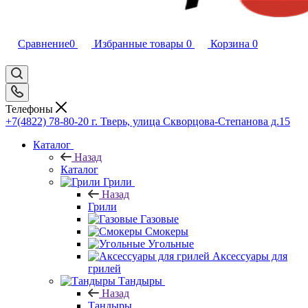
Сравнение
0
Избранные товары
0
Корзина
0
Телефоны
+7(4822) 78-80-20
г. Тверь, улица Скворцова-Степанова д.15
Каталог
Назад
Каталог
Грили
Назад
Грили
Газовые
Смокеры
Угольные
Аксессуары для
грилей
Тандыры
Назад
Тандыры