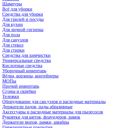
Шампуры
Всё для уборки
Средства для уборки
Для грилей и посуды
Для кухни
Для личной гигиены
Для пола
Для санузлов
Для стекол
Для стирки
Средства для химчистки
Универсальные средства
Кислотные средства
Уборочный инвентарь
Вёдра, корзины, контейнеры
МОПы
Прочий инвентарь
Сгоны и скребки
Тележки
Оборудование для сан.узлов и расходные материалы
Держатели падов, пады абразивные
Аксессуары и расходные материалы для пылесосов
Рукоятки для щеток, флаундеров, рамок
Держатели мопов, рамки, швабры
Грязезащитные покрытия