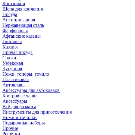
Коптильни
Щепа для копчения
Посуда
Антипригарная
Нержавеющая сталь
Фарфоровая
Афганские казаны
Глиняная
Казаны
Прочая посуда
Саджи
Узбекская
Чугунная
Ножи, топоры, точило
Пластиковая
Автоклавы
Аксессуары для автоклавов
Костровые чаши
Аксессуары
Всё для розжига
Инструменты для приготовления
Ножи и точилки
Подарочные наборы
Прочие
Решетки