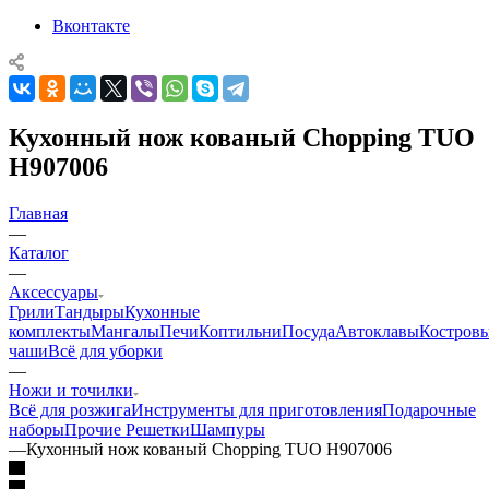
Вконтакте
Кухонный нож кованый Chopping TUO
H907006
Главная
—
Каталог
—
Аксессуары
Грили
Тандыры
Кухонные
комплекты
Мангалы
Печи
Коптильни
Посуда
Автоклавы
Костров
чаши
Всё для уборки
—
Ножи и точилки
Всё для розжига
Инструменты для приготовления
Подарочные
наборы
Прочие
Решетки
Шампуры
—
Кухонный нож кованый Chopping TUO H907006