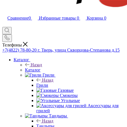
Сравнение
0
Избранные товары
0
Корзина
0
Телефоны
+7(4822) 78-80-20
г. Тверь, улица Скворцова-Степанова д.15
Каталог
Назад
Каталог
Грили
Назад
Грили
Газовые
Смокеры
Угольные
Аксессуары для
грилей
Тандыры
Назад
Тандыры