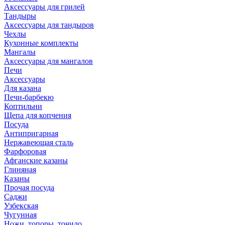
Аксессуары для грилей
Тандыры
Аксессуары для тандыров
Чехлы
Кухонные комплекты
Мангалы
Аксессуары для мангалов
Печи
Аксессуары
Для казана
Печи-барбекю
Коптильни
Щепа для копчения
Посуда
Антипригарная
Нержавеющая сталь
Фарфоровая
Афганские казаны
Глиняная
Казаны
Прочая посуда
Саджи
Узбекская
Чугунная
Ножи, топоры, точило