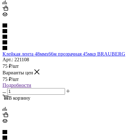
Клейкая лента 48ммх66м прозрачная 45мкр BRAUBERG
Арт.: 221108
75
₽
/шт
Варианты цен
75
₽
/шт
Подробности
В корзину