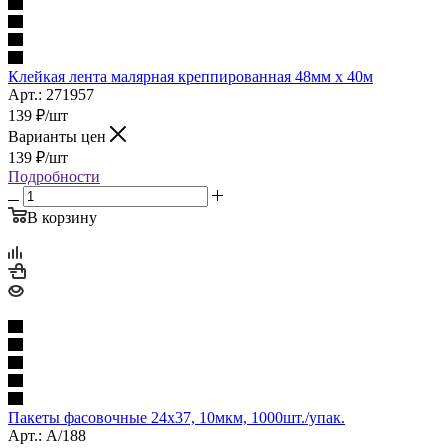
Клейкая лента малярная креппированная 48мм x 40м
Арт.: 271957
139
₽
/шт
Варианты цен
139
₽
/шт
Подробности
В корзину
Пакеты фасовочные 24х37, 10мкм, 1000шт./упак.
Арт.: А/188