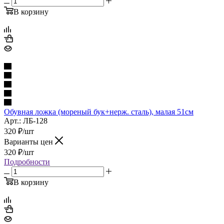
В корзину
Обувная ложка (мореный бук+нерж. сталь), малая 51см
Арт.: ЛБ-128
320
₽
/шт
Варианты цен
320
₽
/шт
Подробности
В корзину