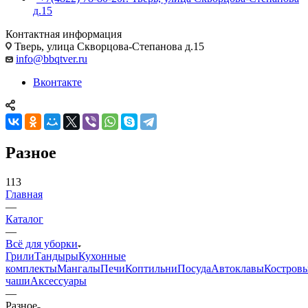
д.15
Контактная информация
Тверь, улица Скворцова-Степанова д.15
info@bbqtver.ru
Вконтакте
Разное
113
Главная
—
Каталог
—
Всё для уборки
Грили
Тандыры
Кухонные
комплекты
Мангалы
Печи
Коптильни
Посуда
Автоклавы
Костров
чаши
Аксессуары
—
Разное