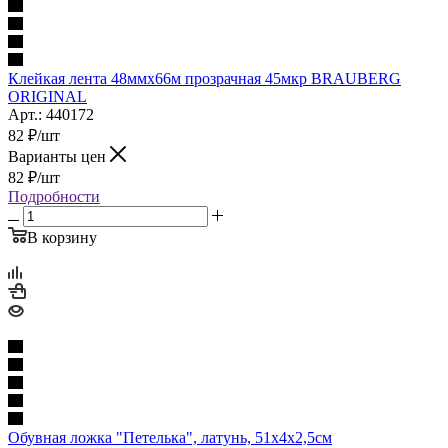
Клейкая лента 48ммх66м прозрачная 45мкр BRAUBERG
ORIGINAL
Арт.: 440172
82
₽
/шт
Варианты цен
82
₽
/шт
Подробности
В корзину
Обувная ложка "Петелька", латунь, 51х4х2,5см