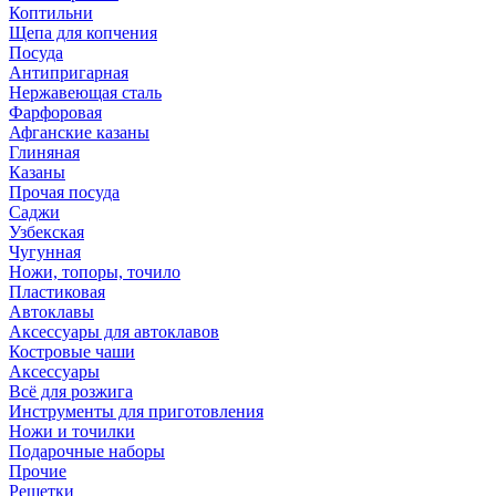
Коптильни
Щепа для копчения
Посуда
Антипригарная
Нержавеющая сталь
Фарфоровая
Афганские казаны
Глиняная
Казаны
Прочая посуда
Саджи
Узбекская
Чугунная
Ножи, топоры, точило
Пластиковая
Автоклавы
Аксессуары для автоклавов
Костровые чаши
Аксессуары
Всё для розжига
Инструменты для приготовления
Ножи и точилки
Подарочные наборы
Прочие
Решетки