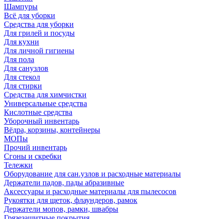
Шампуры
Всё для уборки
Средства для уборки
Для грилей и посуды
Для кухни
Для личной гигиены
Для пола
Для санузлов
Для стекол
Для стирки
Средства для химчистки
Универсальные средства
Кислотные средства
Уборочный инвентарь
Вёдра, корзины, контейнеры
МОПы
Прочий инвентарь
Сгоны и скребки
Тележки
Оборудование для сан.узлов и расходные материалы
Держатели падов, пады абразивные
Аксессуары и расходные материалы для пылесосов
Рукоятки для щеток, флаундеров, рамок
Держатели мопов, рамки, швабры
Грязезащитные покрытия