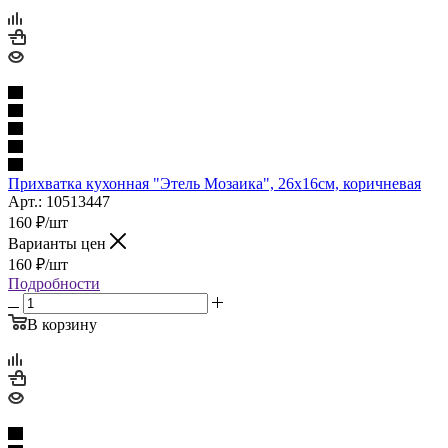
Прихватка кухонная "Этель Мозаика", 26х16см, коричневая
Арт.: 10513447
160
₽
/шт
Варианты цен
160
₽
/шт
Подробности
В корзину