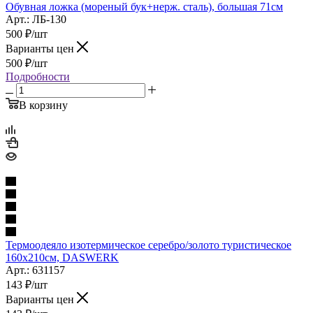
Обувная ложка (мореный бук+нерж. сталь), большая 71см
Арт.: ЛБ-130
500
₽
/шт
Варианты цен
500
₽
/шт
Подробности
В корзину
Термоодеяло изотермическое серебро/золото туристическое
160х210см, DASWERK
Арт.: 631157
143
₽
/шт
Варианты цен