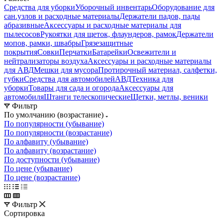
Средства для уборки
Уборочный инвентарь
Оборудование для
сан.узлов и расходные материалы
Держатели падов, пады
абразивные
Аксессуары и расходные материалы для
пылесосов
Рукоятки для щеток, флаундеров, рамок
Держатели
мопов, рамки, швабры
Грязезащитные
покрытия
Совки
Перчатки
Батарейки
Освежители и
нейтрализаторы воздуха
Аксессуары и расходные материалы
для АВД
Мешки для мусора
Протирочный материал, салфетки,
губки
Средства для автомобилей
АВД
Техника для
уборки
Товары для сада и огорода
Аксессуары для
автомобиля
Штанги телескопические
Щетки, метлы, веники
Фильтр
По умолчанию (возрастание)
По популярности (убывание)
По популярности (возрастание)
По алфавиту (убывание)
По алфавиту (возрастание)
По доступности (убывание)
По цене (убывание)
По цене (возрастание)
Фильтр
Сортировка