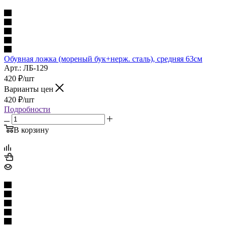
Обувная ложка (мореный бук+нерж. сталь), средняя 63см
Арт.: ЛБ-129
420
₽
/шт
Варианты цен
420
₽
/шт
Подробности
В корзину