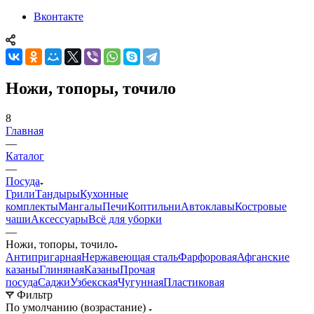
Вконтакте
Ножи, топоры, точило
8
Главная
—
Каталог
—
Посуда
Грили
Тандыры
Кухонные
комплекты
Мангалы
Печи
Коптильни
Автоклавы
Костровые
чаши
Аксессуары
Всё для уборки
—
Ножи, топоры, точило
Антипригарная
Нержавеющая сталь
Фарфоровая
Афганские
казаны
Глиняная
Казаны
Прочая
посуда
Саджи
Узбекская
Чугунная
Пластиковая
Фильтр
По умолчанию (возрастание)