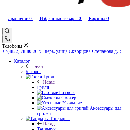
Сравнение
0
Избранные товары
0
Корзина
0
Телефоны
+7(4822) 78-80-20
г. Тверь, улица Скворцова-Степанова д.15
Каталог
Назад
Каталог
Грили
Назад
Грили
Газовые
Смокеры
Угольные
Аксессуары для
грилей
Тандыры
Назад
Тандыры