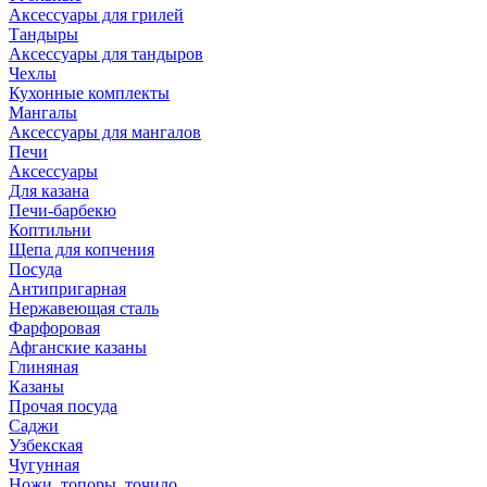
Аксессуары для грилей
Тандыры
Аксессуары для тандыров
Чехлы
Кухонные комплекты
Мангалы
Аксессуары для мангалов
Печи
Аксессуары
Для казана
Печи-барбекю
Коптильни
Щепа для копчения
Посуда
Антипригарная
Нержавеющая сталь
Фарфоровая
Афганские казаны
Глиняная
Казаны
Прочая посуда
Саджи
Узбекская
Чугунная
Ножи, топоры, точило