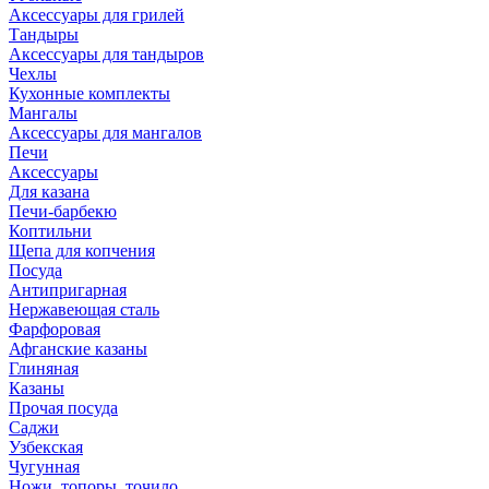
Аксессуары для грилей
Тандыры
Аксессуары для тандыров
Чехлы
Кухонные комплекты
Мангалы
Аксессуары для мангалов
Печи
Аксессуары
Для казана
Печи-барбекю
Коптильни
Щепа для копчения
Посуда
Антипригарная
Нержавеющая сталь
Фарфоровая
Афганские казаны
Глиняная
Казаны
Прочая посуда
Саджи
Узбекская
Чугунная
Ножи, топоры, точило