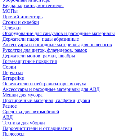
Вёдра, корзины, контейнеры
МОПы
Прочий инвентарь
Сгоны и скребки
Тележки
Оборудование для сан.узлов и расходные материалы
Держатели падов, пады абразивные
Аксессуары и расходные материалы для пылесосов
Рукоятки для щеток, флаундеров, рамок
Держатели мопов, рамки, швабры
Грязезащитные покрытия
Совки
Перчатки
Батарейки
Освежители и нейтрализаторы воздуха
Аксессуары и расходные материалы для АВД
Мешки для мусора
Протирочный материал, салфетки, губки
Разное
Средства для автомобилей
АВД
Техника для уборки
Пароочистители и отпариватели
Пылесосы