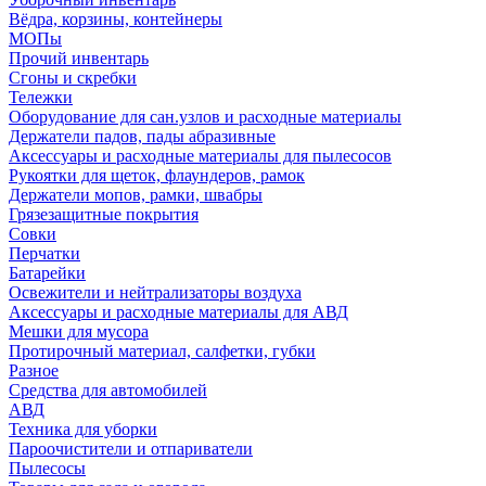
Вёдра, корзины, контейнеры
МОПы
Прочий инвентарь
Сгоны и скребки
Тележки
Оборудование для сан.узлов и расходные материалы
Держатели падов, пады абразивные
Аксессуары и расходные материалы для пылесосов
Рукоятки для щеток, флаундеров, рамок
Держатели мопов, рамки, швабры
Грязезащитные покрытия
Совки
Перчатки
Батарейки
Освежители и нейтрализаторы воздуха
Аксессуары и расходные материалы для АВД
Мешки для мусора
Протирочный материал, салфетки, губки
Разное
Средства для автомобилей
АВД
Техника для уборки
Пароочистители и отпариватели
Пылесосы