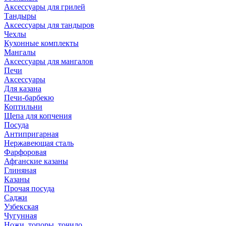
Аксессуары для грилей
Тандыры
Аксессуары для тандыров
Чехлы
Кухонные комплекты
Мангалы
Аксессуары для мангалов
Печи
Аксессуары
Для казана
Печи-барбекю
Коптильни
Щепа для копчения
Посуда
Антипригарная
Нержавеющая сталь
Фарфоровая
Афганские казаны
Глиняная
Казаны
Прочая посуда
Саджи
Узбекская
Чугунная
Ножи, топоры, точило