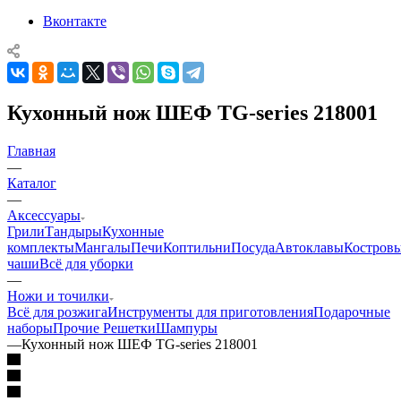
Вконтакте
Кухонный нож ШЕФ TG-series 218001
Главная
—
Каталог
—
Аксессуары
Грили
Тандыры
Кухонные
комплекты
Мангалы
Печи
Коптильни
Посуда
Автоклавы
Костров
чаши
Всё для уборки
—
Ножи и точилки
Всё для розжига
Инструменты для приготовления
Подарочные
наборы
Прочие
Решетки
Шампуры
—
Кухонный нож ШЕФ TG-series 218001