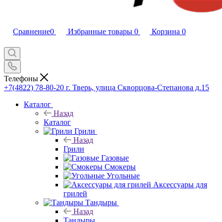
Сравнение
0
Избранные товары
0
Корзина
0
Телефоны
+7(4822) 78-80-20
г. Тверь, улица Скворцова-Степанова д.15
Каталог
Назад
Каталог
Грили
Назад
Грили
Газовые
Смокеры
Угольные
Аксессуары для
грилей
Тандыры
Назад
Тандыры