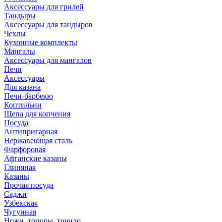
Аксессуары для грилей
Тандыры
Аксессуары для тандыров
Чехлы
Кухонные комплекты
Мангалы
Аксессуары для мангалов
Печи
Аксессуары
Для казана
Печи-барбекю
Коптильни
Щепа для копчения
Посуда
Антипригарная
Нержавеющая сталь
Фарфоровая
Афганские казаны
Глиняная
Казаны
Прочая посуда
Саджи
Узбекская
Чугунная
Ножи, топоры, точило