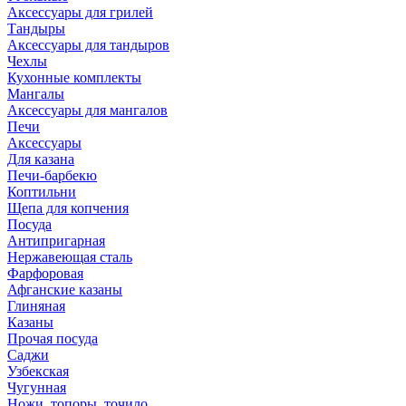
Аксессуары для грилей
Тандыры
Аксессуары для тандыров
Чехлы
Кухонные комплекты
Мангалы
Аксессуары для мангалов
Печи
Аксессуары
Для казана
Печи-барбекю
Коптильни
Щепа для копчения
Посуда
Антипригарная
Нержавеющая сталь
Фарфоровая
Афганские казаны
Глиняная
Казаны
Прочая посуда
Саджи
Узбекская
Чугунная
Ножи, топоры, точило