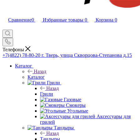
Сравнение
0
Избранные товары
0
Корзина
0
Телефоны
+7(4822) 78-80-20
г. Тверь, улица Скворцова-Степанова д.15
Каталог
Назад
Каталог
Грили
Назад
Грили
Газовые
Смокеры
Угольные
Аксессуары для
грилей
Тандыры
Назад
Тандыры