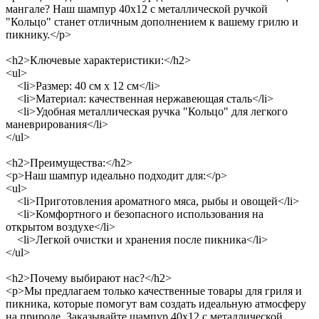
мангале? Наш шампур 40x12 с металлической ручкой
"Кольцо" станет отличным дополнением к вашему грилю и
пикнику.</p>
<h2>Ключевые характеристики:</h2>
<ul>
<li>Размер: 40 см x 12 см</li>
<li>Материал: качественная нержавеющая сталь</li>
<li>Удобная металлическая ручка "Кольцо" для легкого
маневрирования</li>
</ul>
<h2>Преимущества:</h2>
<p>Наш шампур идеально подходит для:</p>
<ul>
<li>Приготовления ароматного мяса, рыбы и овощей</li>
<li>Комфортного и безопасного использования на
открытом воздухе</li>
<li>Легкой очистки и хранения после пикника</li>
</ul>
<h2>Почему выбирают нас?</h2>
<p>Мы предлагаем только качественные товары для гриля и
пикника, которые помогут вам создать идеальную атмосферу
на природе. Заказывайте шампур 40x12 с металлической