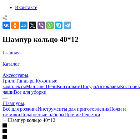
Вконтакте
Шампур кольцо 40*12
Главная
—
Каталог
—
Аксессуары
Грили
Тандыры
Кухонные
комплекты
Мангалы
Печи
Коптильни
Посуда
Автоклавы
Костров
чаши
Всё для уборки
—
Шампуры
Всё для розжига
Инструменты для приготовления
Ножи и
точилки
Подарочные наборы
Прочие
Решетки
—
Шампур кольцо 40*12