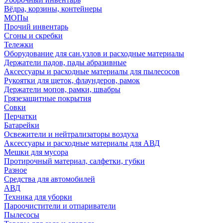
Вёдра, корзины, контейнеры
МОПы
Прочий инвентарь
Сгоны и скребки
Тележки
Оборудование для сан.узлов и расходные материалы
Держатели падов, пады абразивные
Аксессуары и расходные материалы для пылесосов
Рукоятки для щеток, флаундеров, рамок
Держатели мопов, рамки, швабры
Грязезащитные покрытия
Совки
Перчатки
Батарейки
Освежители и нейтрализаторы воздуха
Аксессуары и расходные материалы для АВД
Мешки для мусора
Протирочный материал, салфетки, губки
Разное
Средства для автомобилей
АВД
Техника для уборки
Пароочистители и отпариватели
Пылесосы