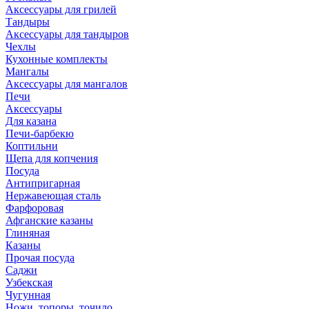
Аксессуары для грилей
Тандыры
Аксессуары для тандыров
Чехлы
Кухонные комплекты
Мангалы
Аксессуары для мангалов
Печи
Аксессуары
Для казана
Печи-барбекю
Коптильни
Щепа для копчения
Посуда
Антипригарная
Нержавеющая сталь
Фарфоровая
Афганские казаны
Глиняная
Казаны
Прочая посуда
Саджи
Узбекская
Чугунная
Ножи, топоры, точило