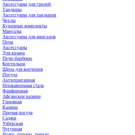
Аксессуары для грилей
Тандыры
Аксессуары для тандыров
Чехлы
Кухонные комплекты
Мангалы
Аксессуары для мангалов
Печи
Аксессуары
Для казана
Печи-барбекю
Коптильни
Щепа для копчения
Посуда
Антипригарная
Нержавеющая сталь
Фарфоровая
Афганские казаны
Глиняная
Казаны
Прочая посуда
Саджи
Узбекская
Чугунная
Ножи, топоры, точило