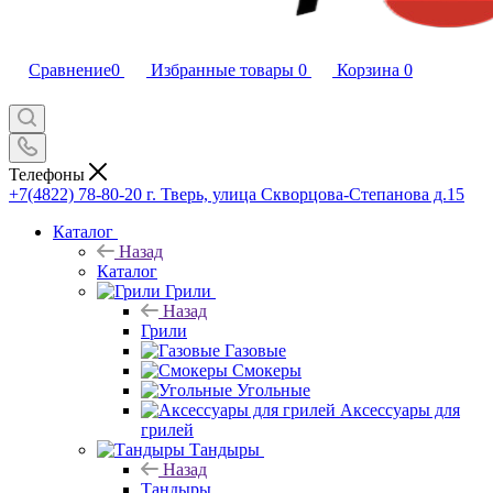
Сравнение
0
Избранные товары
0
Корзина
0
Телефоны
+7(4822) 78-80-20
г. Тверь, улица Скворцова-Степанова д.15
Каталог
Назад
Каталог
Грили
Назад
Грили
Газовые
Смокеры
Угольные
Аксессуары для
грилей
Тандыры
Назад
Тандыры