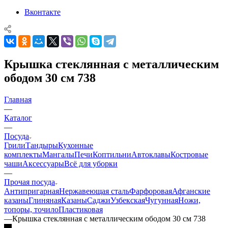
Вконтакте
Крышка стеклянная с металлическим
ободом 30 см 738
Главная
—
Каталог
—
Посуда
Грили
Тандыры
Кухонные
комплекты
Мангалы
Печи
Коптильни
Автоклавы
Костровые
чаши
Аксессуары
Всё для уборки
—
Прочая посуда
Антипригарная
Нержавеющая сталь
Фарфоровая
Афганские
казаны
Глиняная
Казаны
Саджи
Узбекская
Чугунная
Ножи,
топоры, точило
Пластиковая
—
Крышка стеклянная с металлическим ободом 30 см 738