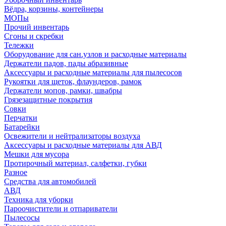
Вёдра, корзины, контейнеры
МОПы
Прочий инвентарь
Сгоны и скребки
Тележки
Оборудование для сан.узлов и расходные материалы
Держатели падов, пады абразивные
Аксессуары и расходные материалы для пылесосов
Рукоятки для щеток, флаундеров, рамок
Держатели мопов, рамки, швабры
Грязезащитные покрытия
Совки
Перчатки
Батарейки
Освежители и нейтрализаторы воздуха
Аксессуары и расходные материалы для АВД
Мешки для мусора
Протирочный материал, салфетки, губки
Разное
Средства для автомобилей
АВД
Техника для уборки
Пароочистители и отпариватели
Пылесосы