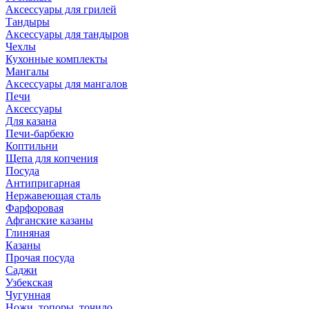
Аксессуары для грилей
Тандыры
Аксессуары для тандыров
Чехлы
Кухонные комплекты
Мангалы
Аксессуары для мангалов
Печи
Аксессуары
Для казана
Печи-барбекю
Коптильни
Щепа для копчения
Посуда
Антипригарная
Нержавеющая сталь
Фарфоровая
Афганские казаны
Глиняная
Казаны
Прочая посуда
Саджи
Узбекская
Чугунная
Ножи, топоры, точило