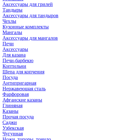
Аксессуары для грилей
Тандыры
Аксессуары для тандыров
Чехлы
Кухонные комплекты
Мангалы
Аксессуары для мангалов
Печи
Аксессуары
Для казана
Печи-барбекю
Коптильни
Щепа для копчения
Посуда
Антипригарная
Нержавеющая сталь
Фарфоровая
Афганские казаны
Глиняная
Казаны
Прочая посуда
Саджи
Узбекская
Чугунная
Ножи, топоры, точило