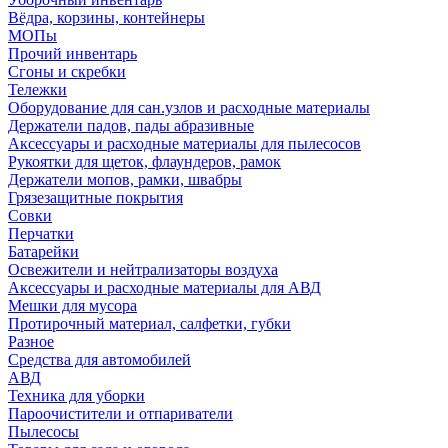
Вёдра, корзины, контейнеры
МОПы
Прочий инвентарь
Сгоны и скребки
Тележки
Оборудование для сан.узлов и расходные материалы
Держатели падов, пады абразивные
Аксессуары и расходные материалы для пылесосов
Рукоятки для щеток, флаундеров, рамок
Держатели мопов, рамки, швабры
Грязезащитные покрытия
Совки
Перчатки
Батарейки
Освежители и нейтрализаторы воздуха
Аксессуары и расходные материалы для АВД
Мешки для мусора
Протирочный материал, салфетки, губки
Разное
Средства для автомобилей
АВД
Техника для уборки
Пароочистители и отпариватели
Пылесосы