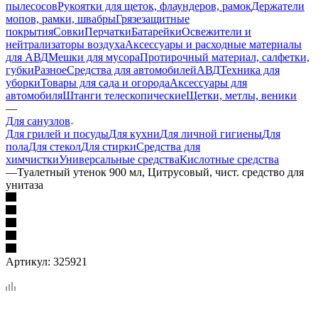
пылесосов
Рукоятки для щеток, флаундеров, рамок
Держатели
мопов, рамки, швабры
Грязезащитные
покрытия
Совки
Перчатки
Батарейки
Освежители и
нейтрализаторы воздуха
Аксессуары и расходные материалы
для АВД
Мешки для мусора
Протирочный материал, салфетки,
губки
Разное
Средства для автомобилей
АВД
Техника для
уборки
Товары для сада и огорода
Аксессуары для
автомобиля
Штанги телескопические
Щетки, метлы, веники
—
Для санузлов
Для грилей и посуды
Для кухни
Для личной гигиены
Для
пола
Для стекол
Для стирки
Средства для
химчистки
Универсальные средства
Кислотные средства
—
Туалетный утенок 900 мл, Цитрусовый, чист. средство для
унитаза
Артикул:
325921