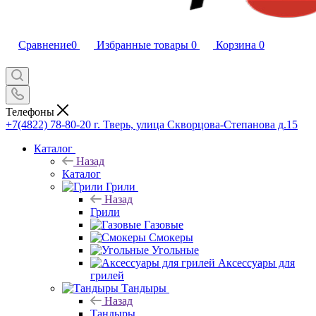
Сравнение
0
Избранные товары
0
Корзина
0
Телефоны
+7(4822) 78-80-20
г. Тверь, улица Скворцова-Степанова д.15
Каталог
Назад
Каталог
Грили
Назад
Грили
Газовые
Смокеры
Угольные
Аксессуары для
грилей
Тандыры
Назад
Тандыры