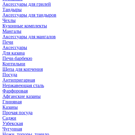
Аксессуары для грилей
Тандыры
Аксессуары для тандыров
Чехлы
Кухонные комплекты
Мангалы
Аксессуары для мангалов
Печи
Аксессуары
Для казана
Печи-барбекю
Коптильни
Щепа для копчения
Посуда
Антипригарная
Нержавеющая сталь
Фарфоровая
Афганские казаны
Глиняная
Казаны
Прочая посуда
Саджи
Узбекская
Чугунная
Ножи, топоры, точило