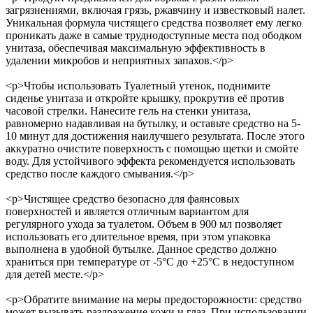
загрязнениями, включая грязь, ржавчину и известковый налет.
Уникальная формула чистящего средства позволяет ему легко
проникать даже в самые труднодоступные места под ободком
унитаза, обеспечивая максимальную эффективность в
удалении микробов и неприятных запахов.</p>
<p>Чтобы использовать Туалетный утенок, поднимите
сиденье унитаза и откройте крышку, прокрутив её против
часовой стрелки. Нанесите гель на стенки унитаза,
равномерно надавливая на бутылку, и оставьте средство на 5-
10 минут для достижения наилучшего результата. После этого
аккуратно очистите поверхность с помощью щетки и смойте
воду. Для устойчивого эффекта рекомендуется использовать
средство после каждого смывания.</p>
<p>Чистящее средство безопасно для фаянсовых
поверхностей и является отличным вариантом для
регулярного ухода за туалетом. Объем в 900 мл позволяет
использовать его длительное время, при этом упаковка
выполнена в удобной бутылке. Данное средство должно
храниться при температуре от -5°C до +25°C в недоступном
для детей месте.</p>
<p>Обратите внимание на меры предосторожности: средство
может вызывать раздражение кожи и глаз. При использовании