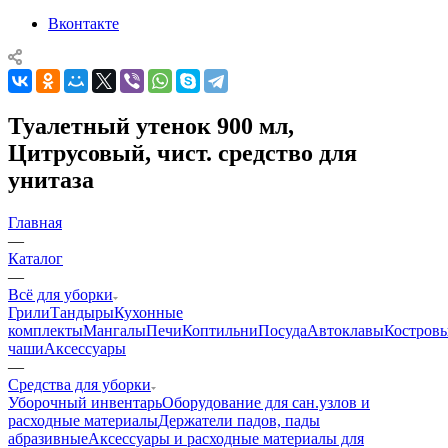
Вконтакте
Туалетный утенок 900 мл,
Цитрусовый, чист. средство для
унитаза
Главная
—
Каталог
—
Всё для уборки
Грили
Тандыры
Кухонные
комплекты
Мангалы
Печи
Коптильни
Посуда
Автоклавы
Костров
чаши
Аксессуары
—
Средства для уборки
Уборочный инвентарь
Оборудование для сан.узлов и
расходные материалы
Держатели падов, пады
абразивные
Аксессуары и расходные материалы для